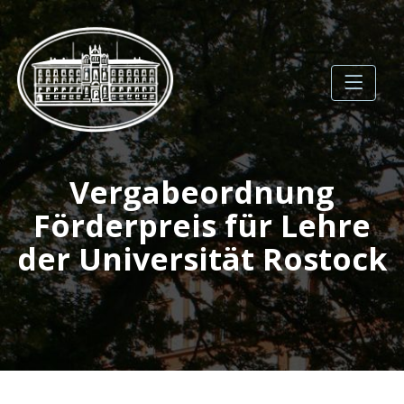
Skip
to
content
Gesellschaft der
Vergabeordnung
Förderer der
Förderpreis für Lehre
Universität Rostock e.V.
der Universität Rostock