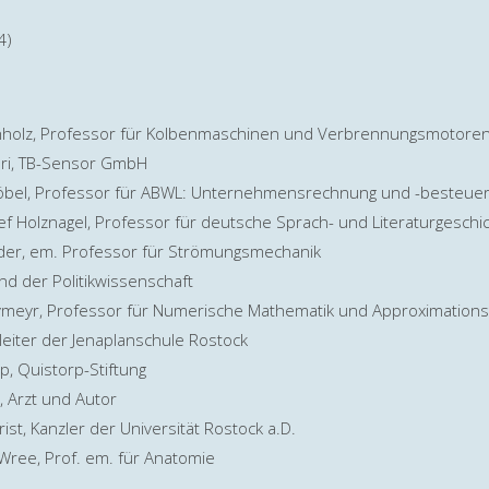
4)
chholz, Professor für Kolbenmaschinen und Verbrennungsmotore
fori, TB-Sensor GmbH
Göbel, Professor für ABWL: Unternehmensrechnung und -besteue
sef Holznagel, Professor für deutsche Sprach- und Literaturgeschi
Leder, em. Professor für Strömungsmechanik
nd der Politikwissenschaft
eymeyr, Professor für Numerische Mathematik und Approximations
lleiter der Jenaplanschule Rostock
p, Quistorp-Stiftung
, Arzt und Autor
rist, Kanzler der Universität Rostock a.D.
 Wree, Prof. em. für Anatomie