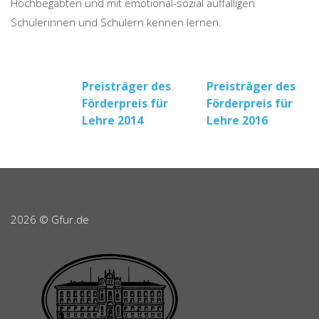
Hochbegabten und mit emotional-sozial auffälligen
Schülerinnen und Schülern kennen lernen.
Beitragsnavigation
Preisträger des
Preisträger des
Förderpreis für
Förderpreis für
Lehre 2014
Lehre 2016
2026 © Gfur.de