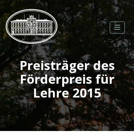
Skip
to
content
Gesellschaft der
Preisträger des
Förderer der
Universität Rostock e.V.
Förderpreis für
Lehre 2015