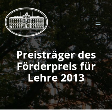
Skip
to
content
Gesellschaft der
Preisträger des
Förderer der
Universität Rostock e.V.
Förderpreis für
Lehre 2013