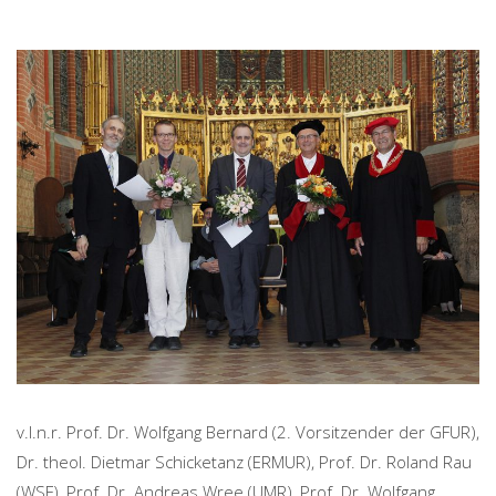
v.l.n.r. Prof. Dr. Wolfgang Bernard (2. Vorsitzender der GFUR),
Dr. theol. Dietmar Schicketanz (ERMUR), Prof. Dr. Roland Rau
(WSF), Prof. Dr. Andreas Wree (UMR), Prof. Dr. Wolfgang