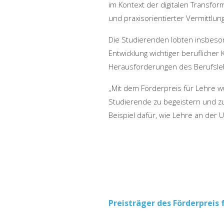
im Kontext der digitalen Transfor
und praxisorientierter Vermittlun
Die Studierenden lobten insbeson
Entwicklung wichtiger beruflicher
Herausforderungen des Berufsle
„Mit dem Förderpreis für Lehre w
Studierende zu begeistern und zu
Beispiel dafür, wie Lehre an der 
Beitragsnaviga
Preisträger des Förderpreis 