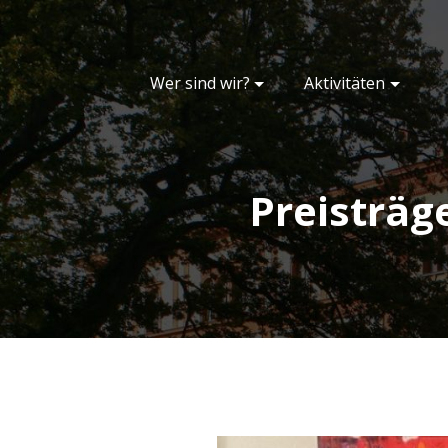
Skip
to
content
Wer sind wir?
Aktivitäten
Gesellschaft der F
Preisträg