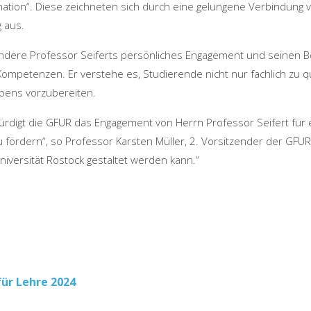
mation“. Diese zeichneten sich durch eine gelungene Verbindung vo
g aus.
dere Professor Seiferts persönliches Engagement und seinen Bei
 Kompetenzen. Er verstehe es, Studierende nicht nur fachlich zu qu
bens vorzubereiten.
ürdigt die GFUR das Engagement von Herrn Professor Seifert für e
 fördern“, so Professor Karsten Müller, 2. Vorsitzender der GFU
Universität Rostock gestaltet werden kann.“
tion
für Lehre 2024