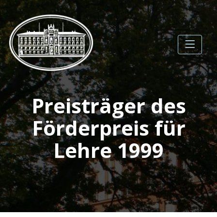
Skip
to
content
Gesellschaft der
Preisträger des
Förderer der
Universität Rostock e.V.
Förderpreis für
Lehre 1999